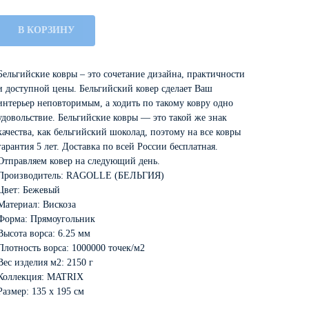
В КОРЗИНУ
Бельгийские ковры – это сочетание дизайна, практичности
и доступной цены. Бельгийский ковер сделает Ваш
интерьер неповторимым, а ходить по такому ковру одно
удовольствие. Бельгийские ковры — это такой же знак
качества, как бельгийский шоколад, поэтому на все ковры
гарантия 5 лет. Доставка по всей России бесплатная.
Отправляем ковер на следующий день.
Производитель: RAGOLLE (БЕЛЬГИЯ)
Цвет: Бежевый
Материал: Вискоза
Форма: Прямоугольник
Высота ворса: 6.25 мм
Плотность ворса: 1000000 точек/м2
Вес изделия м2: 2150 г
Коллекция: MATRIX
Размер: 135 х 195 см