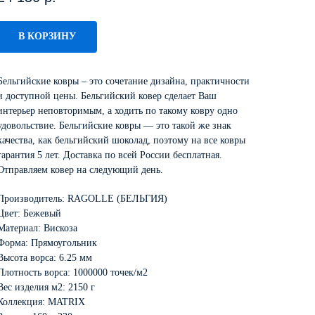
В КОРЗИНУ
Бельгийские ковры – это сочетание дизайна, практичности
и доступной цены. Бельгийский ковер сделает Ваш
интерьер неповторимым, а ходить по такому ковру одно
удовольствие. Бельгийские ковры — это такой же знак
качества, как бельгийский шоколад, поэтому на все ковры
гарантия 5 лет. Доставка по всей России бесплатная.
Отправляем ковер на следующий день.
Производитель: RAGOLLE (БЕЛЬГИЯ)
Цвет: Бежевый
Материал: Вискоза
Форма: Прямоугольник
Высота ворса: 6.25 мм
Плотность ворса: 1000000 точек/м2
Вес изделия м2: 2150 г
Коллекция: MATRIX