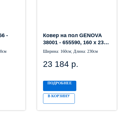
6 -
Ковер на пол GENOVA
38001 - 655590, 160 х 230
см
30см
Ширина: 160см; Длина: 230см
23 184
р.
ПОДРОБНЕЕ
В КОРЗИНУ