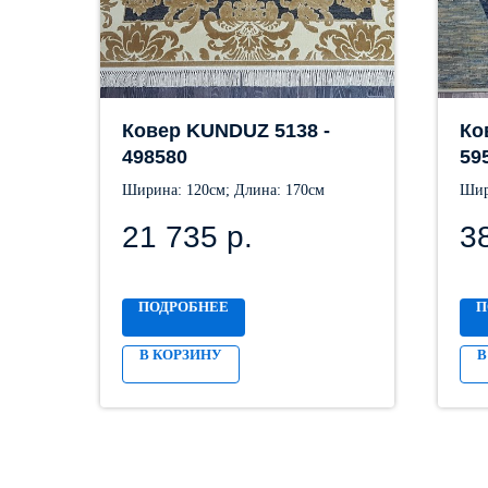
Ковер KUNDUZ 5138 -
Ко
498580
59
Ширина: 120см; Длина: 170см
Шир
21 735
р.
3
ПОДРОБНЕЕ
П
В КОРЗИНУ
В