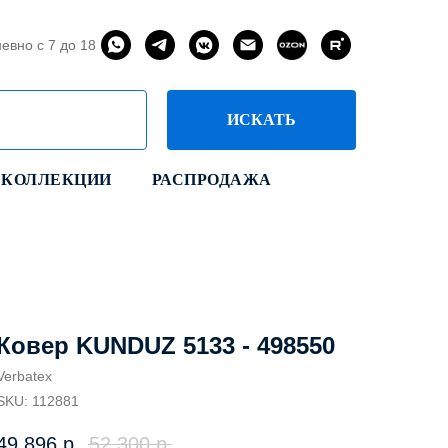
евно с 7 до 18
ИСКАТЬ
КОЛЛЕКЦИИ
РАСПРОДАЖА
Ковер KUNDUZ 5133 - 498550
Verbatex
SKU:
112881
49 896
р.
52 300
р.