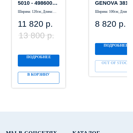
5010 - 498600
GENOVA 3810
овал
- 656590
Ширина: 120см; Длина:
Ширина: 100см; Длина:
170см
140см
11 820
р.
8 820
р.
13 800
р.
ПОДРОБНЕЕ
ПОДРОБНЕЕ
OUT OF STOCK
В КОРЗИНУ
МЫ В СОЦСЕТЯХ
КАТАЛОГ