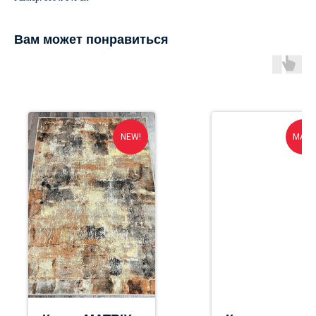
Вам может понравиться
NEW!
MATR