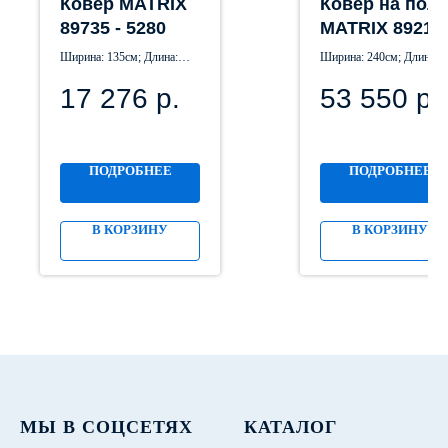
Ковер MATRIX
Ковер на пол
89735 - 5280
MATRIX 89210 
2929
Ширина: 135см; Длина:
Ширина: 240см; Длина:
195см
340см
17 276
р.
53 550
р.
ПОДРОБНЕЕ
ПОДРОБНЕЕ
В КОРЗИНУ
В КОРЗИНУ
МЫ В СОЦСЕТЯХ
КАТАЛОГ