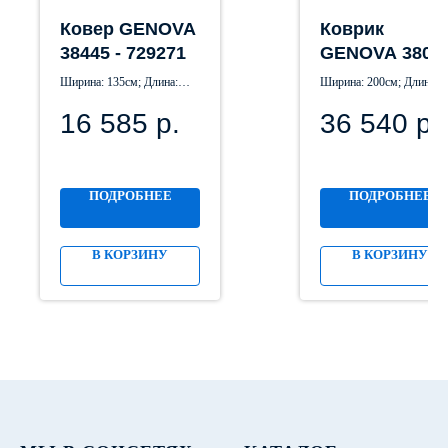
Ковер GENOVA
Коврик
38445 - 729271
GENOVA 3800
- 655590, 200 х
Ширина: 135см; Длина:
Ширина: 200см; Длина:
290 см
195см
290см
16 585
р.
36 540
р.
ПОДРОБНЕЕ
ПОДРОБНЕЕ
В КОРЗИНУ
В КОРЗИНУ