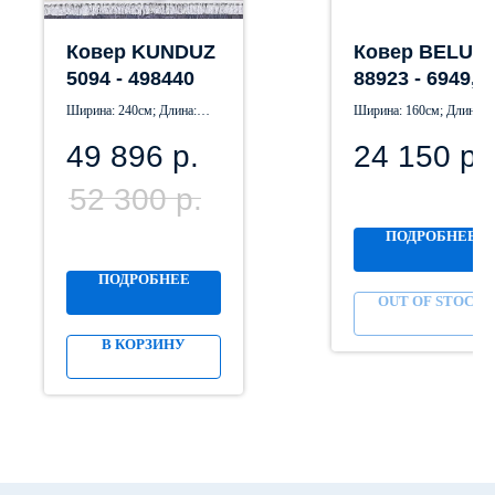
Ковер KUNDUZ
Ковер BELUC
5094 - 498440
88923 - 6949,
160 х 230 см
Ширина: 240см; Длина:
Ширина: 160см; Длина:
330см
230см
49 896
р.
24 150
р.
52 300
р.
ПОДРОБНЕЕ
ПОДРОБНЕЕ
OUT OF STOCK
В КОРЗИНУ