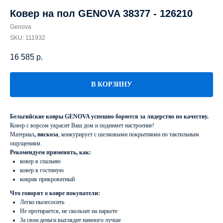
Ковер на пол GENOVA 38377 - 126210
Genova
SKU:
111932
16 585
р.
В КОРЗИНУ
Бельгийские ковры GENOVA успешно борются за лидерство по качеству.
Ковер с ворсом украсит Ваш дом и поднимет настроение!
Материал
, вискоза
, конкурирует с шелковыми покрытиями по тактильным
ощущениям.
Рекомендуем применять, как:
ковер в спальню
ковер в гостиную
коврик прикроватный
Что говорят о ковре покупатели:
Легко пылесосить
Не протирается, не скользит на паркете
За свои деньги выглядит намного лучше