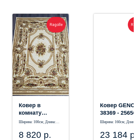
Ragolle
Rago
Ковер в
Ковер GENOV
комнату
38369 - 256561
GENOVA 38399
Ширина: 100см; Длина:
Ширина: 160см; Длина:
- 626260
140см
230см
8 820
р.
23 184
р.