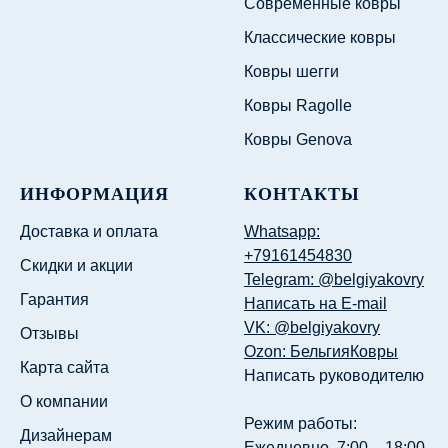
Современные ковры
Классические ковры
Ковры шегги
Ковры Ragolle
Ковры Genova
ИНФОРМАЦИЯ
КОНТАКТЫ
Доставка и оплата
Whatsapp:
+79161454830
Скидки и акции
Telegram: @belgiyakovry
Гарантия
Написать на E-mail
VK: @belgiyakovry
Отзывы
Ozon: БельгияКовры
Карта сайта
Написать руководителю
О компании
Режим работы:
Дизайнерам
Ежедневно, 7:00 – 18:00