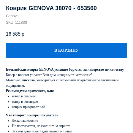
Коврик GENOVA 38070 - 653560
Genova
SKU:
111830
16 585
р.
В КОРЗИНУ
Бельгийские ковры GENOVA успешно борются за лидерство по качеству.
Ковер с ворсом украсит Ваш дом и поднимет настроение!
Материал
, вискоза
, конкурирует с шелковыми покрытиями по тактильным
ощущениям.
Рекомендуем применять, как:
ковер в спальню
ковер в гостиную
коврик прикроватный
Что говорят о ковре покупатели:
Легко пылесосить
Не протирается, не скользит на паркете
За свои деньги выглядит намного лучше