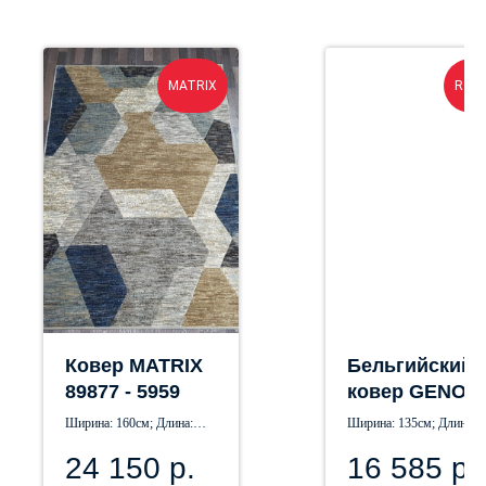
MATRIX
Rago
Ковер MATRIX
Бельгийский
89877 - 5959
ковер GENOV
38388 - 121210
Ширина: 160см; Длина:
Ширина: 135см; Длина:
230см
195см
24 150
р.
16 585
р.