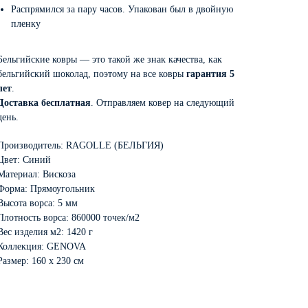
Распрямился за пару часов. Упакован был в двойную
пленку
Бельгийские ковры — это такой же знак качества, как
бельгийский шоколад, поэтому на все ковры
гарантия 5
лет
.
Доставка бесплатная
. Отправляем ковер на следующий
день.
Производитель: RAGOLLE (БЕЛЬГИЯ)
Цвет: Синий
Материал: Вискоза
Форма: Прямоугольник
Высота ворса: 5 мм
Плотность ворса: 860000 точек/м2
Вес изделия м2: 1420 г
Коллекция: GENOVA
Размер: 160 х 230 см