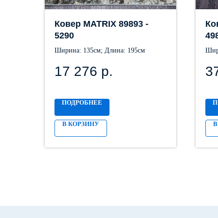
Ковер MATRIX 89893 -
Ко
5290
49
Ширина: 135см; Длина: 195см
Шир
17 276
р.
3
ПОДРОБНЕЕ
П
В КОРЗИНУ
В