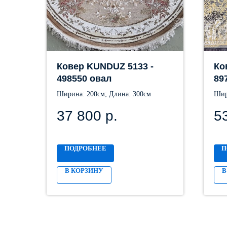
Ковер KUNDUZ 5133 -
Ко
498550 овал
89
Ширина: 200см; Длина: 300см
Шир
37 800
р.
5
ПОДРОБНЕЕ
П
В КОРЗИНУ
В