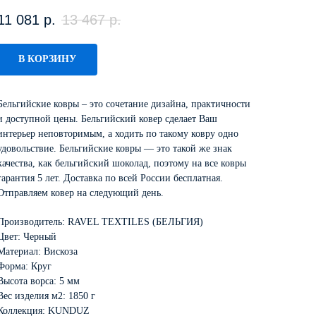
11 081
р.
13 467
р.
В КОРЗИНУ
Бельгийские ковры – это сочетание дизайна, практичности
и доступной цены. Бельгийский ковер сделает Ваш
интерьер неповторимым, а ходить по такому ковру одно
удовольствие. Бельгийские ковры — это такой же знак
качества, как бельгийский шоколад, поэтому на все ковры
гарантия 5 лет. Доставка по всей России бесплатная.
Отправляем ковер на следующий день.
Производитель: RAVEL TEXTILES (БЕЛЬГИЯ)
Цвет: Черный
Материал: Вискоза
Форма: Круг
Высота ворса: 5 мм
Вес изделия м2: 1850 г
Коллекция: KUNDUZ